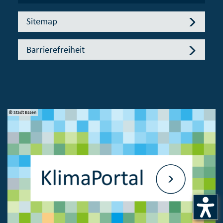
Sitemap
Barrierefreiheit
© Stadt Essen
© 