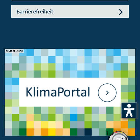
Barrierefreiheit
© Stadt Essen
© 