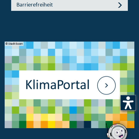
Barrierefreiheit
© Stadt Essen
© 