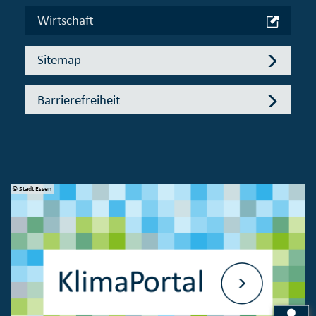
Wirtschaft
Sitemap
Barrierefreiheit
© Stadt Essen
© 