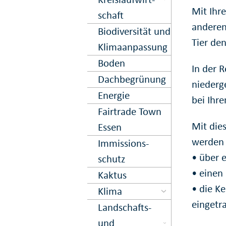
Mit Ihr
schaft
anderen
Biodiversität und
Tier de
Klima­anpassung
Boden
In der 
Dach­begrün­ung
niederge
Energie
bei Ihre
Fairtrade Town
Mit dies
Essen
werden 
Immissions­
• über 
schutz
• einen
Kaktus
• die K
Klima
eingetr
Landschafts-
und