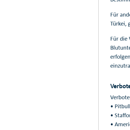
Für ande
Türkei, 
Für die
Blutunt
erfolgen
einzutr
Verbot
Verbote
• Pitbull
• Staffo
• Americ