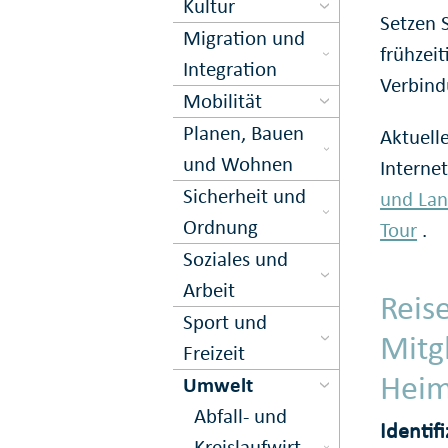
Kultur
Setzen S
Migration und
frühzei
Inte­gration
Verbind
Mobilität
Planen, Bauen
Aktuell
und Wohnen
Interne
Sicher­heit und
und Lan
Ord­nung
Tour
.
Soziales und
Arbeit
Reis
Sport und
Mitg
Freizeit
Heim
Umwelt
Abfall- und
Identif
Kreis­lauf­wirt­