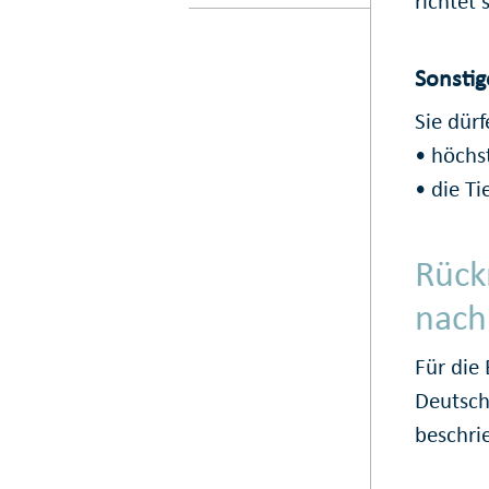
richtet
Sonsti
Sie dür
• höchs
• die Ti
Rück
nach
Für die 
Deutsch
beschri