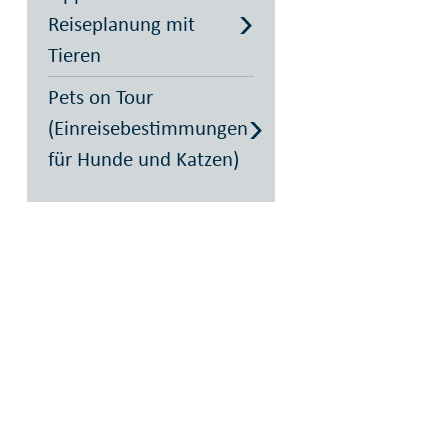
Reiseplanung mit
Tieren
Pets on Tour
(Einreisebestimmungen
für Hunde und Katzen)