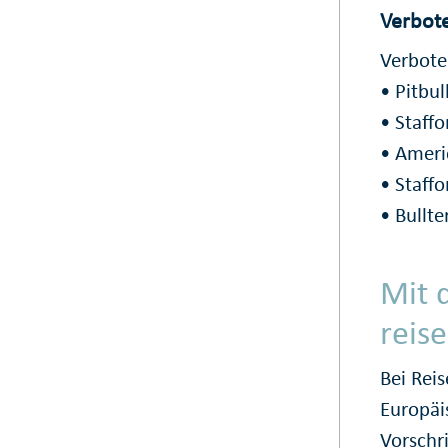
Verbot
Verbote
• Pitbull
• Staffo
• Americ
• Staffo
• Bullter
Mit 
reise
Bei Rei
Europäi
Vorschri