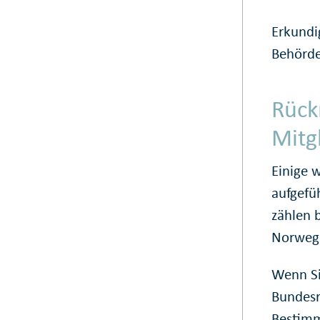
Erkundig
Behörde
Rück
Mitg
Einige 
aufgefü
zählen 
Norweg
Wenn Si
Bundesr
Bestimm