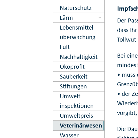
Naturschutz
Impfsc
Lärm
Der Pas
Lebens­mittel­
dass Ih
über­wachung
Tollwut 
Luft
Bei ein
Nachhaltig­keit
mindest
Ökoprofit
• muss 
Sauberkeit
Grenzüb
Stiftungen
• der Ze
Umwelt­
Wiederh
inspektionen
vorgibt,
Umweltpreis
Veterinär­wesen
Die Dau
Wasser