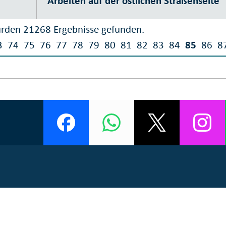
Arbeiten auf der östlichen Straßenseite
rden 21268 Ergebnisse gefunden.
3
74
75
76
77
78
79
80
81
82
83
84
85
86
8