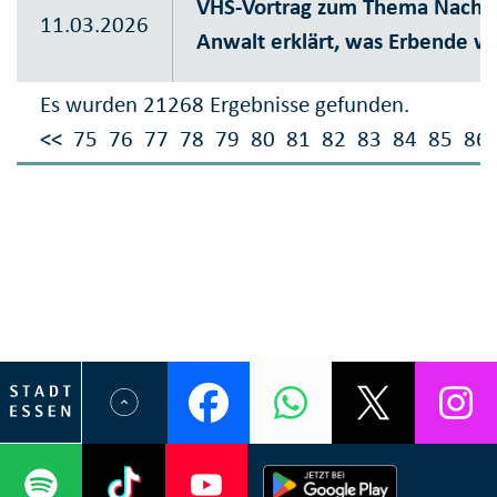
VHS-Vortrag zum Thema Nachla
11.03.2026
Anwalt erklärt, was Erbende w
Es wurden 21268 Ergebnisse gefunden.
<<
75
76
77
78
79
80
81
82
83
84
85
86