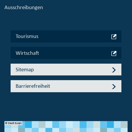
Ausschreibungen
Tourismus
Wirtschaft
Sitemap
Barrierefreiheit
© Stadt Essen
© 