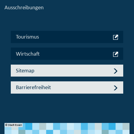
Ausschreibungen
Tourismus
Wirtschaft
Sitemap
Barrierefreiheit
© Stadt Essen
© 