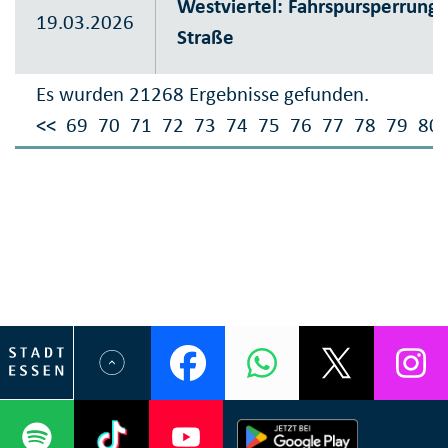
Westviertel: Fahrspursperrung 
19.03.2026
Straße
Es wurden 21268 Ergebnisse gefunden.
<<
69
70
71
72
73
74
75
76
77
78
79
80