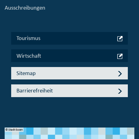
Ausschreibungen
Tourismus
Wirtschaft
Sitemap
Barrierefreiheit
© Stadt Essen
© 