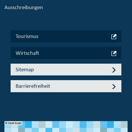
Ausschreibungen
Tourismus
Wirtschaft
Sitemap
Barrierefreiheit
© Stadt Essen
© 