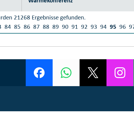
Wärmekonferenz
rden 21268 Ergebnisse gefunden.
3
84
85
86
87
88
89
90
91
92
93
94
95
96
9