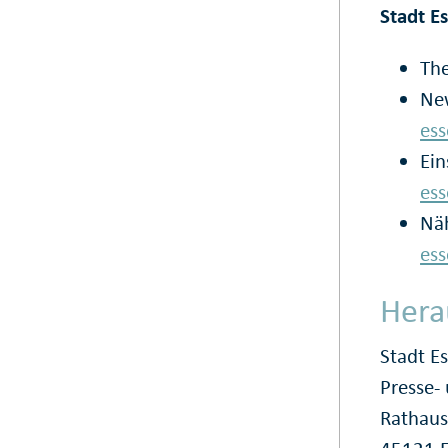
Stadt E
Th
New
ess
Ein
ess
Nä
es
Hera
Stadt E
Presse
Rathaus