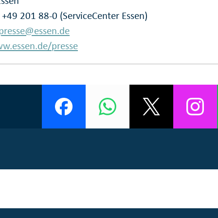
Essen
: +49 201 88-0 (ServiceCenter Essen)
presse@essen.de
w.essen.de/presse