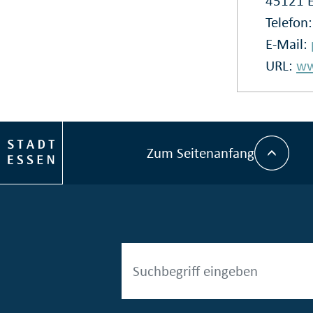
45121 
Telefon
E-Mail:
URL:
ww
Zum Seitenanfang