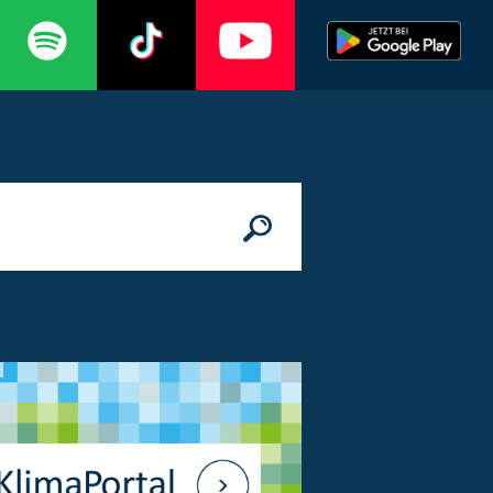
n
© Bundesministerium des Innern, für Bau 