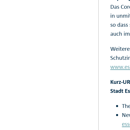
Das Cor
in unmi
so dass
auch im
Weitere
Schutzi
www.ess
Kurz-UR
Stadt E
Th
New
ess