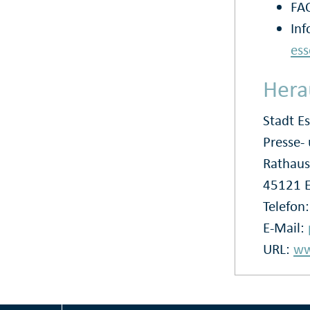
FA
Inf
ess
Hera
Stadt E
Presse
Rathaus
45121 
Telefon
E-Mail:
URL:
ww