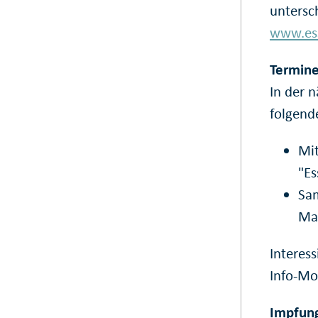
untersc
www.ess
Termine
In der 
folgend
Mit
"Es
Sam
Mar
Interes
Info-Mo
Impfung