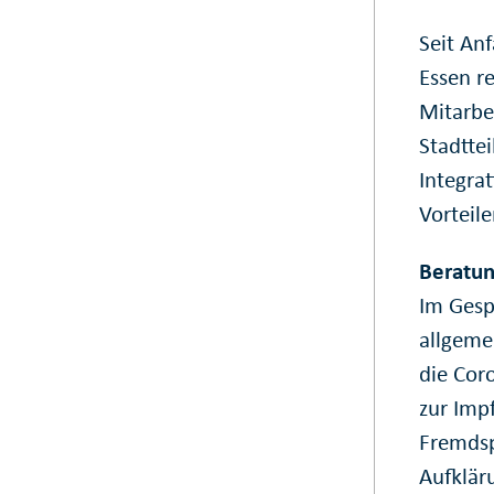
Seit Anf
Essen r
Mitarbe
Stadtte
Integra
Vorteil
Beratun
Im Gesp
allgeme
die Cor
zur Imp
Fremdsp
Aufklär