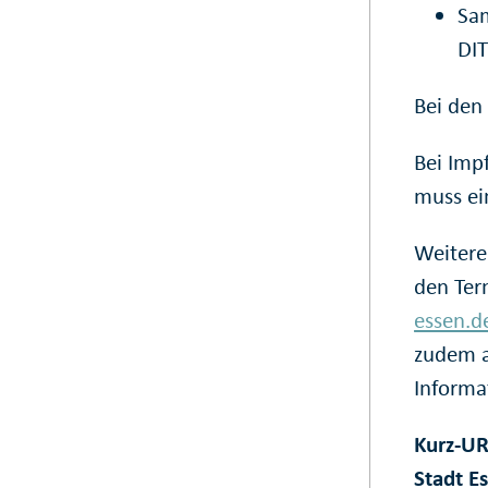
Sam
DIT
Bei den
Bei Imp
muss ei
Weitere
den Term
essen.d
zudem 
Informa
Kurz-UR
Stadt E