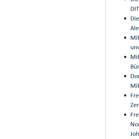
DIT
Die
Ale
Mit
um 
Mit
Bür
Don
Mit
Fre
Zen
Fre
Nor
Joh