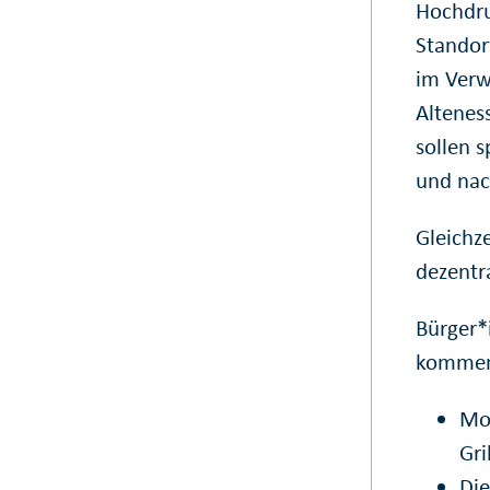
Hochdru
Standort
im Verw
Alteness
sollen 
und nach
Gleichze
dezentr
Bürger*
kommend
Mon
Gri
Die