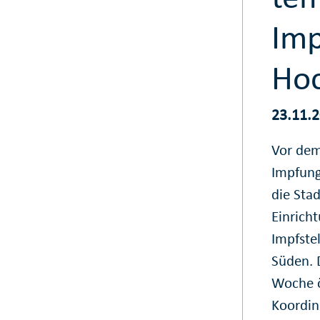
Imp
Ho
23.11.
Vor dem
Impfung
die Stad
Einrich
Impfste
Süden. 
Woche ö
Koordin