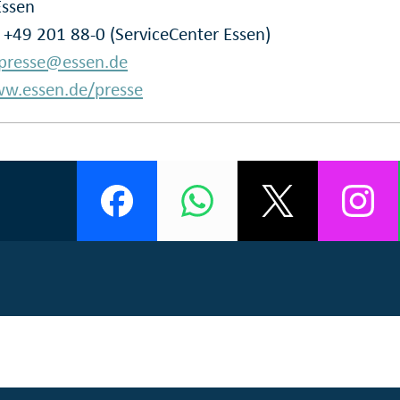
Essen
: +49 201 88-0 (ServiceCenter Essen)
presse@essen.de
w.essen.de/presse