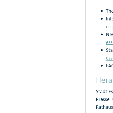
Th
Inf
ess
New
ess
Sta
ess
FA
Hera
Stadt E
Presse
Rathaus