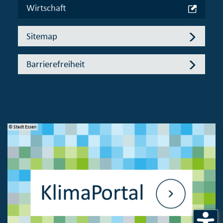
Wirtschaft
Sitemap
Barrierefreiheit
© Stadt Essen
© 