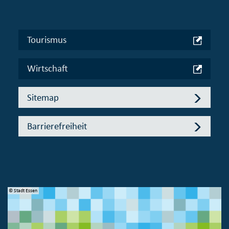
Tourismus
Wirtschaft
Sitemap
Barrierefreiheit
© Stadt Essen
© 