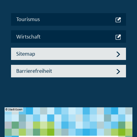
Tourismus
Wirtschaft
Sitemap
Barrierefreiheit
© Stadt Essen
© 