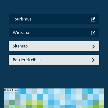
Tourismus
Wirtschaft
Sitemap
Barrierefreiheit
© Stadt Essen
© 