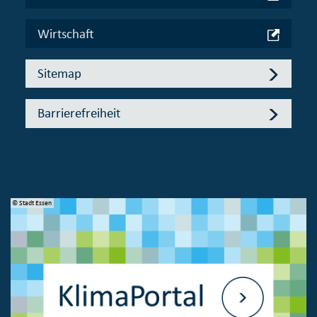
Wirtschaft
Sitemap
Barrierefreiheit
© Stadt Essen
© 