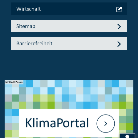
Wirtschaft
Sitemap
Barrierefreiheit
© Stadt Essen
© 