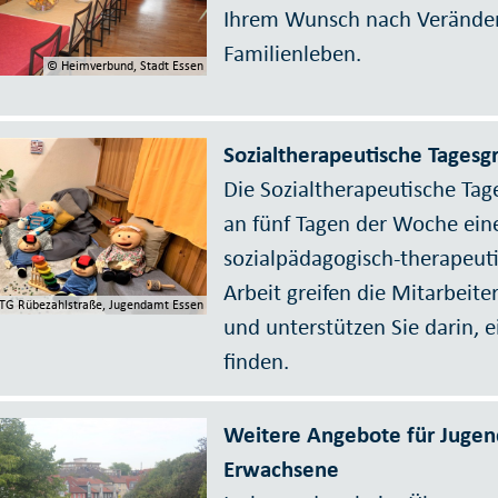
Ihrem Wunsch nach Veränder
Familienleben.
© Heimverbund, Stadt Essen
Sozialtherapeutische Tagesg
Die Sozialtherapeutische Tag
an fünf Tagen der Woche eine
sozialpädagogisch-therapeut
Arbeit greifen die Mitarbeit
TG Rübezahlstraße, Jugendamt Essen
und unterstützen Sie darin, 
finden.
Weitere Angebote für Jugen
Erwachsene