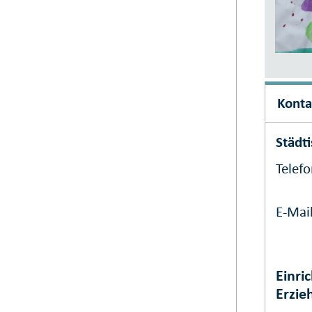
Konta
Städt
Telef
E-Mai
Einri
Erzie