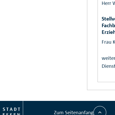
Herr 
Stell
Fachb
Erzie
Frau 
weiter
Dienst
Zum Seitenanfang