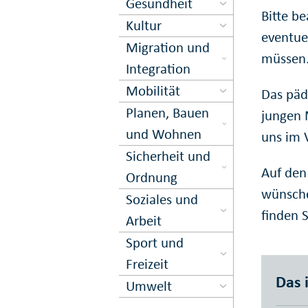
Gesundheit
Bitte be
Kultur
eventue
Migration und
müssen.
Inte­gration
Mobilität
Das päd
Planen, Bauen
jungen 
und Wohnen
uns im 
Sicher­heit und
Auf den
Ord­nung
wünsche
Soziales und
finden S
Arbeit
Sport und
Freizeit
Das 
Umwelt