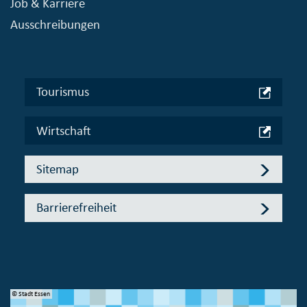
Job & Karriere
Ausschreibungen
Tourismus
Wirtschaft
Sitemap
Barrierefreiheit
© Stadt Essen
© 