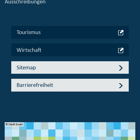
Ausschreibungen
Tourismus
Wirtschaft
Sitemap
Barrierefreiheit
© Stadt Essen
© 