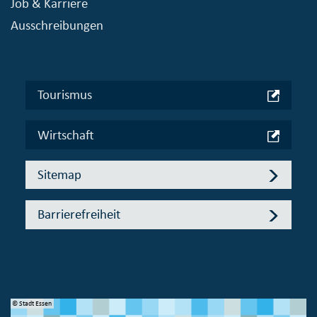
Job & Karriere
Ausschreibungen
Tourismus
Wirtschaft
Sitemap
Barrierefreiheit
© Stadt Essen
© 