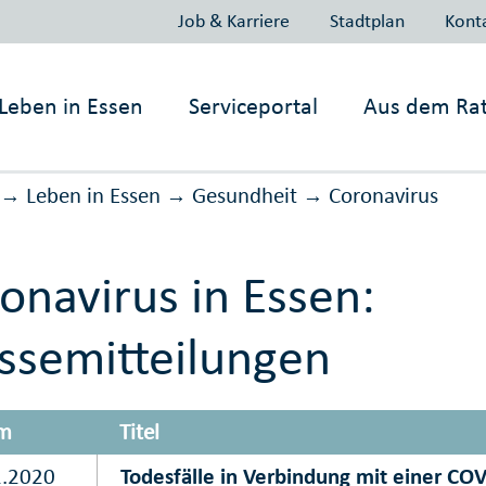
Job & Karriere
Stadtplan
Kont
Leben in
Essen
Serviceportal
Aus dem Ra
Leben in Essen
Gesundheit
Corona­virus
→
→
→
onavirus in Essen:
ssemitteilungen
m
Titel
1.2020
Todesfälle in Verbindung mit einer CO