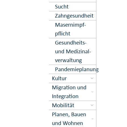
Sucht
Zahn­gesund­heit
Masern­impf­
pflicht
Gesund­heits-
und Medi­zinal­
ver­waltung
Pandemieplanung
Kultur
Migration und
Inte­gration
Mobilität
Planen, Bauen
und Wohnen