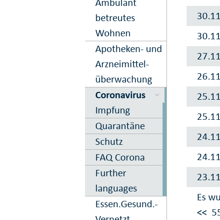
Ambulant
30.1
betreutes
Wohnen
30.1
Apo­theken- und
27.1
Arznei­mittel­
26.1
über­wachung
Corona­virus
25.1
Impfung
25.1
Quarantäne
24.1
Schutz
24.1
FAQ Corona
Further
23.1
languages
Es wu
Essen.­Gesund.­
<<
5
Vernetzt