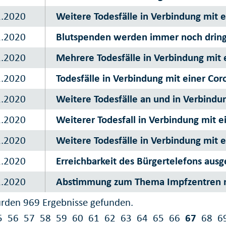
1.2020
Weitere Todesfälle in Verbindung mit e
1.2020
Blutspenden werden immer noch dring
1.2020
Mehrere Todesfälle in Verbindung mit 
1.2020
Todesfälle in Verbindung mit einer Cor
1.2020
Weitere Todesfälle an und in Verbindu
1.2020
Weiterer Todesfall in Verbindung mit e
1.2020
Weitere Todesfälle in Verbindung mit 
1.2020
Erreichbarkeit des Bürgertelefons aus
1.2020
Abstimmung zum Thema Impfzentren 
rden 969 Ergebnisse gefunden.
5
56
57
58
59
60
61
62
63
64
65
66
67
68
6