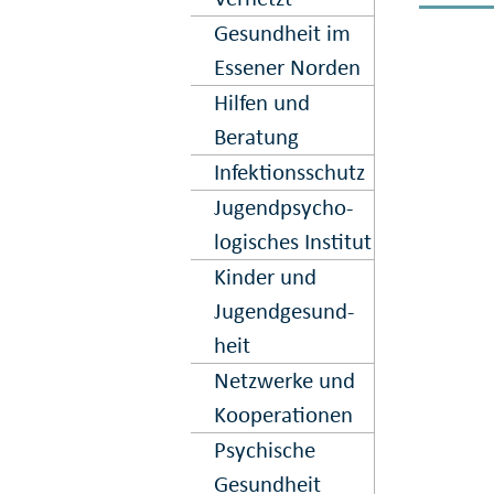
Gesundheit im
Essener Norden
Hilfen und
Beratung
Infektions­schutz
Jugend­psycho­
logisches Institut
Kinder und
Jugend­gesund­
heit
Netz­werke und
Kooper­ation­en
Psy­chische
Gesund­heit