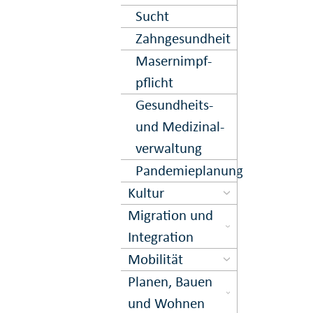
Sucht
Zahn­gesund­heit
Masern­impf­
pflicht
Gesund­heits-
und Medi­zinal­
ver­waltung
Pandemieplanung
Kultur
Migration und
Inte­gration
Mobilität
Planen, Bauen
und Wohnen