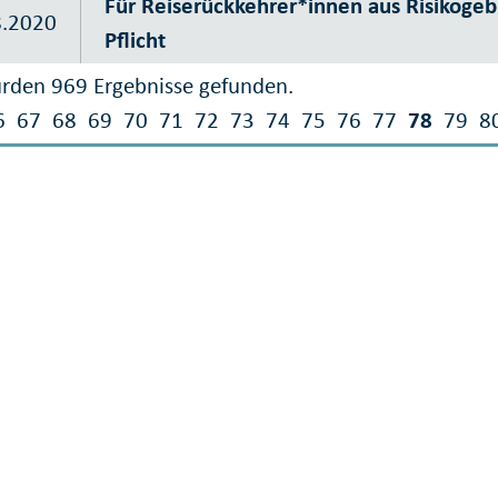
Für Reiserückkehrer*innen aus Risikogeb
8.2020
Pflicht
rden 969 Ergebnisse gefunden.
6
67
68
69
70
71
72
73
74
75
76
77
78
79
8