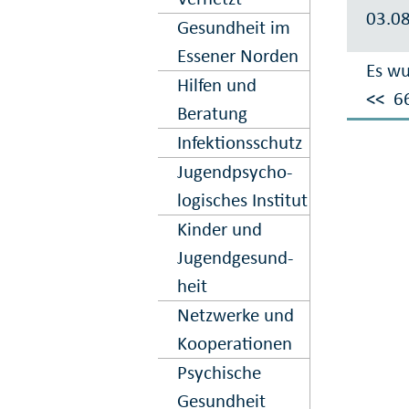
03.0
Gesundheit im
Essener Norden
Es wu
Hilfen und
<<
6
Beratung
Infektions­schutz
Jugend­psycho­
logisches Institut
Kinder und
Jugend­gesund­
heit
Netz­werke und
Kooper­ation­en
Psy­chische
Gesund­heit