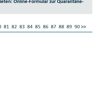
ieten: Online-Formular zur Quarantäne-
0
81
82
83
84
85
86
87
88
89
90
>>