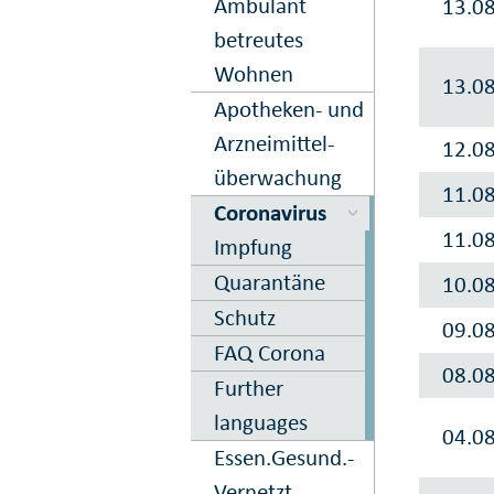
Ambulant
13.0
betreutes
Wohnen
13.0
Apo­theken- und
Arznei­mittel­
12.0
über­wachung
11.0
Corona­virus
11.0
Impfung
Quarantäne
10.0
Schutz
09.0
FAQ Corona
08.0
Further
languages
04.0
Essen.­Gesund.­
Vernetzt