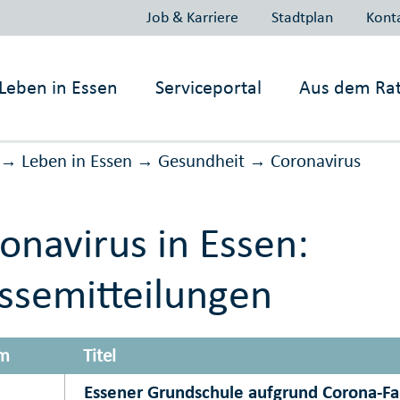
Job & Karriere
Stadtplan
Kont
Leben in
Essen
Serviceportal
Aus dem Ra
Leben in Essen
Gesundheit
Corona­virus
→
→
→
onavirus in Essen:
ssemitteilungen
m
Titel
Essener Grundschule aufgrund Corona-Fal