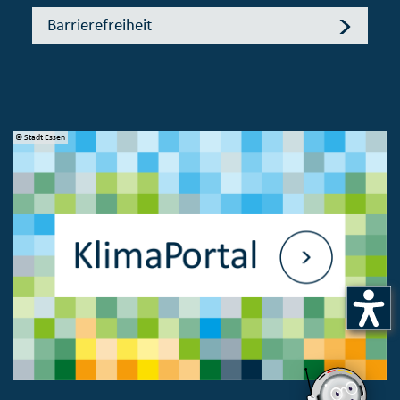
Barrierefreiheit
© Stadt Essen
© 