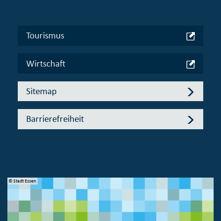
Tourismus
Wirtschaft
Sitemap
Barrierefreiheit
© Stadt Essen
© 