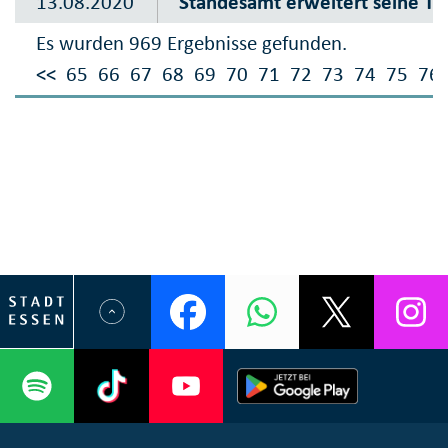
13.08.2020
Standesamt erweitert seine Tr
Es wurden 969 Ergebnisse gefunden.
<<
65
66
67
68
69
70
71
72
73
74
75
76