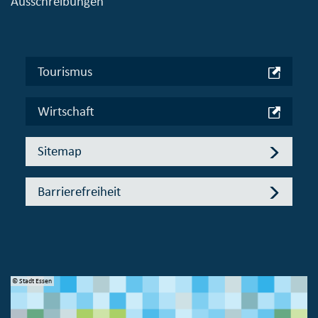
Ausschreibungen
Tourismus
Wirtschaft
Sitemap
Barrierefreiheit
© Stadt Essen
© 