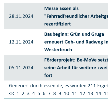
Messe Essen als
28.11.2024
"Fahrradfreundlicher Arbeitgeb
rezertifiziert
Baubeginn: Grün und Gruga
12.11.2024
erneuert Geh- und Radweg Im
Westerbruch
Förderprojekt: Be-MoVe setzt
05.11.2024
seine Arbeit für weitere zwei J
fort
Generiert durch essen.de, es wurden 211 Ergebn
<<
1
2
3
4
5
6
7
8
9
10
11
12
13
14
15