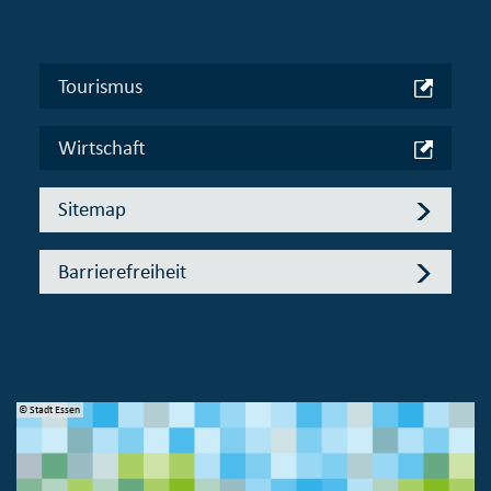
Tourismus
Wirtschaft
Sitemap
Barrierefreiheit
© Stadt Essen
© 