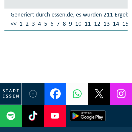
Generiert durch essen.de, es wurden 211 Ergebn
<<
1
2
3
4
5
6
7
8
9
10
11
12
13
14
15