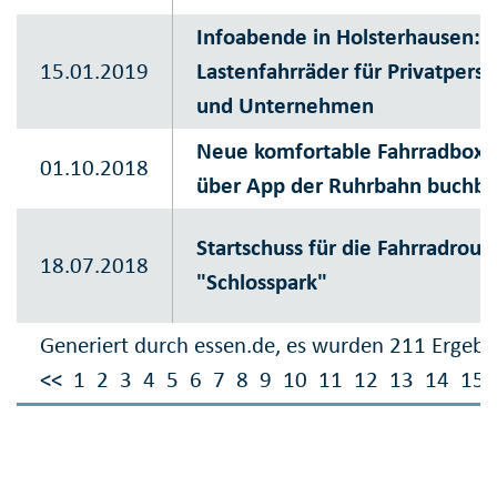
Infoabende in Holsterhausen:
15.01.2019
Lastenfahrräder für Privatpers
und Unternehmen
Neue komfortable Fahrradbox
01.10.2018
über App der Ruhrbahn buchba
Startschuss für die Fahrradrout
18.07.2018
"Schlosspark"
Generiert durch essen.de, es wurden 211 Ergebn
<<
1
2
3
4
5
6
7
8
9
10
11
12
13
14
15