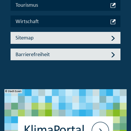
Tourismus
Wirtschaft
Sitemap
Barrierefreiheit
© Stadt Essen
© 