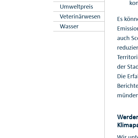
ko
Umweltpreis
Veterinär­wesen
Es könne
Wasser
Emissio
auch
Sc
reduzie
Territor
der Stad
Die Erf
Bericht
münden
Werden
Klimapa
Wir unte