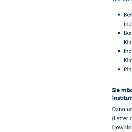
Ber
ind
Ber
Kli
Ind
Kli
Pla
Sie mö
Institu
Dann un
(
Letter 
Downloa