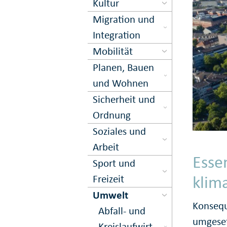
Kultur
Migration und
Inte­gration
Mobilität
Planen, Bauen
und Wohnen
Sicher­heit und
Ord­nung
Soziales und
Arbeit
Esse
Sport und
klim
Freizeit
Umwelt
Konsequ
Abfall- und
umgeset
Kreis­lauf­wirt­