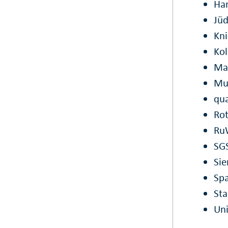
Ha
Jüd
Kn
Ko
Mar
Mu
qua
Rot
RuW
SG
Si
Spa
St
Uni