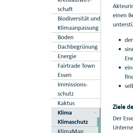
Akteuri
schaft
einen B
Biodiversität und
unterst
Klima­anpassung
Boden
de
Dach­begrün­ung
si
Energie
Ene
Fairtrade Town
ein
Essen
fin
Immissions­
sel
schutz
Kaktus
Ziele d
Klima
Der Ess
Klimaschutz
Unterne
KlimaMap