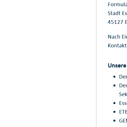
Formula
Stadt E
45127 E
Nach Ei
Kontakt
Unsere
Der
Deu
Sek
Ess
ETB
GE