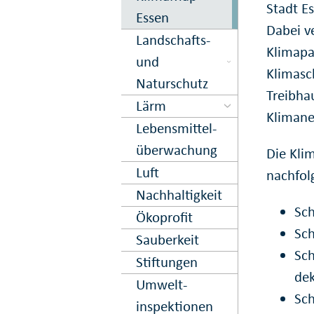
Stadt E
Essen
Dabei v
Landschafts-
Klimapa
und
Klimasc
Naturschutz
Treibha
Lärm
Klimane
Lebens­mittel­
über­wachung
Die Kli
Luft
nachfol
Nachhaltig­keit
Sch
Ökoprofit
Sch
Sauberkeit
Sch
Stiftungen
dek
Umwelt­
Sch
inspektionen