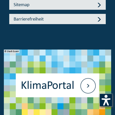
Sitemap
Barrierefreiheit
© Stadt Essen
© 