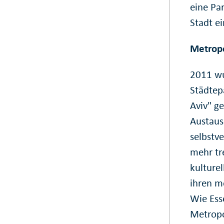
eine Pa
Stadt ei
Metrop
2011 wu
Städtep
Aviv" g
Austaus
selbstv
mehr tr
kulture
ihren m
Wie Esse
Metropo