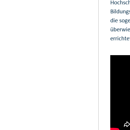
Hochsch
Bildung
die sog
überwie
erricht