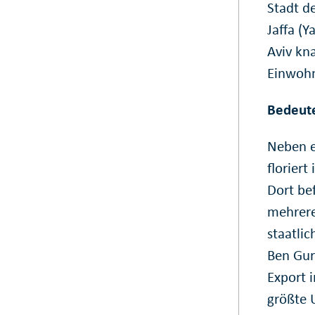
Stadt d
Jaffa (Y
Aviv kn
Einwohn
Bedeute
Neben e
floriert
Dort bef
mehrere
staatlic
Ben Gur
Export i
größte 