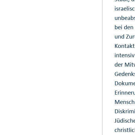
israeli
unbeabs
bei den
und Zur
Kontakt
intensiv
der Mit
Gedenks
Dokumen
Erinner
Mensche
Diskrim
Jüdisch
christli