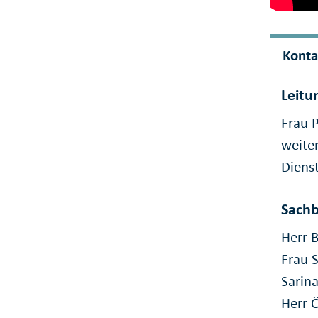
Konta
Leitu
Frau P
weiter
Dienst
Sachb
Herr B
Frau 
Sarin
Herr Ö