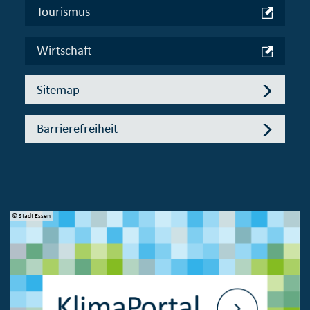
Tourismus
Wirtschaft
Sitemap
Barrierefreiheit
© Bundesministerium des Innern, für Bau und Heimat
© 