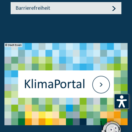
Barrierefreiheit
© Stadt Essen
© 