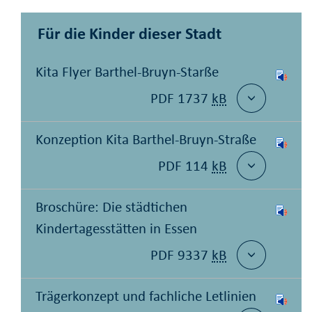
Für die Kinder dieser Stadt
Kita Flyer Barthel-Bruyn-Starße
PDF 1737
kB
Konzeption Kita Barthel-Bruyn-Straße
PDF 114
kB
Broschüre: Die städtichen
Kindertagesstätten in Essen
PDF 9337
kB
Trägerkonzept und fachliche Letlinien