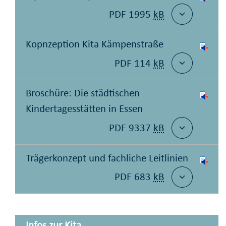
PDF 1995
kB
Kopnzeption Kita Kämpenstraße
PDF 114
kB
Broschüre: Die städtischen
Kindertagesstätten in Essen
PDF 9337
kB
Trägerkonzept und fachliche Leitlinien
PDF 683
kB
Infos zur Kita