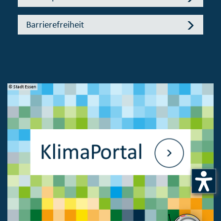
Barrierefreiheit
© Stadt Essen
© 