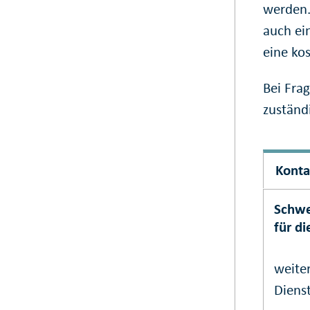
werden.
auch ei
eine ko
Bei Frag
zuständ
Konta
Schwe
für d
weiter
Dienst