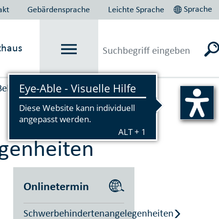
Sprache
akt
Gebärdensprache
Leichte Sprache
thaus
Behinderung
­gen­hei­ten
Onlinetermin
Schwerbehindertenangelegenheiten