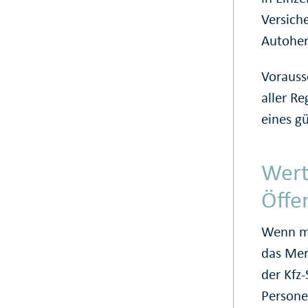
Versich
Autoher
Vorauss
aller R
eines g
Wert
Öffe
Wenn mi
das Mer
der Kfz
Person