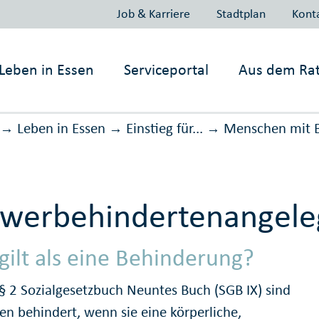
Job & Karriere
Stadtplan
Kont
Leben in
Essen
Serviceportal
Aus dem Ra
Leben in Essen
Einstieg für...
Menschen mit 
→
→
→
er­be­hin­der­ten­an­ge­le
gilt als eine Behinderung?
 2 Sozialgesetzbuch Neuntes Buch (SGB IX) sind
n behindert, wenn sie eine körperliche,