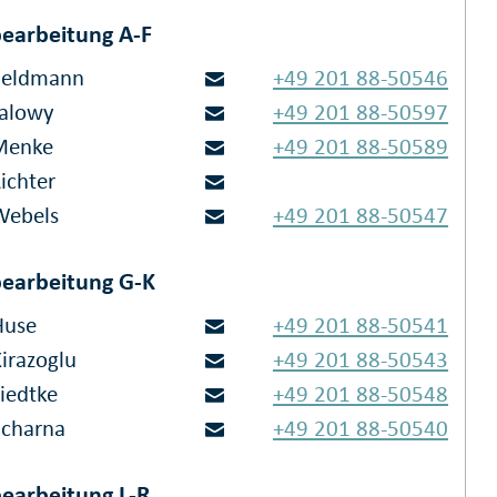
earbeitung A-F
Feldmann
+49 201 88-50546
Jalowy
+49 201 88-50597
Menke
+49 201 88-50589
ichter
Webels
+49 201 88-50547
earbeitung G-K
Huse
+49 201 88-50541
irazoglu
+49 201 88-50543
Liedtke
+49 201 88-50548
Scharna
+49 201 88-50540
earbeitung L-R