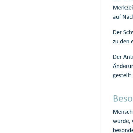
Merkzei
auf Nac
Der Sch
zu den 
Der Ant
Änderun
gestell
Beso
Mensche
wurde, 
besonde