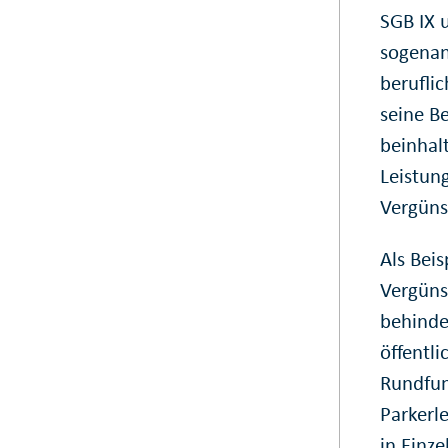
SGB IX 
sogenan
berufli
seine B
beinhal
Leistun
Vergüns
Als Beis
Vergüns
behinde
öffentl
Rundfun
Parkerl
in Einze