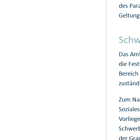
des Par
Geltung
Schw
Das Amt
die Fes
Bereich
zuständ
Zum Nac
Soziale
Vorlieg
Schwerb
der Gra