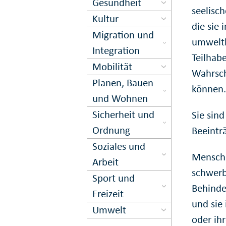
Gesundheit
seelisc
Kultur
die sie
Migration und
umweltb
Inte­gration
Teilhab
Mobilität
Wahrsch
Planen, Bauen
können
und Wohnen
Sicher­heit und
Sie sin
Ord­nung
Beeintr
Soziales und
Mensche
Arbeit
schwerb
Sport und
Behinde
Freizeit
und sie
Umwelt
oder ih