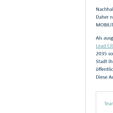
Nachhalt
Daher n
MOBILI
Als aus
Lead Ci
2035 so
Stadt i
öffentl
Diese A
Tea