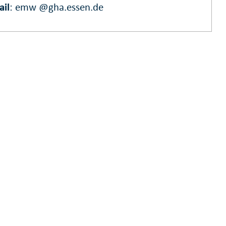
ail
:
emw @gha.essen.de