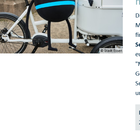
D
M
f
S
© Stadt Essen
e
"
G
S
u