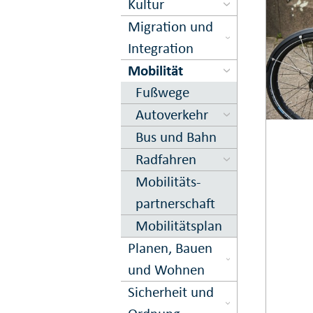
Kultur
Migration und
Inte­gration
Mobilität
Fuß­wege
Auto­verkehr
Bus und Bahn
Rad­fahren
Mobilitäts­
partner­schaft
Mobilitäts­plan
Planen, Bauen
und Wohnen
Sicher­heit und