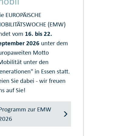
mobil
ie EUROPÄISCHE
OBILITÄTSWOCHE (EMW)
indet vom
16. bis 22.
eptember 2026
unter dem
uropaweiten Motto
Mobilität unter den
enerationen" in Essen statt.
eien Sie dabei - wir freuen
ns auf Sie!
Programm zur EMW
2026