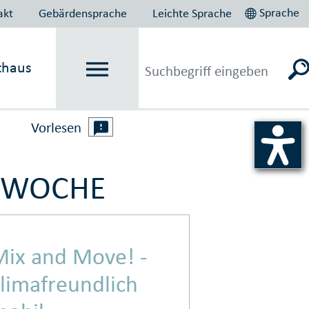
Sprache
akt
Gebärdensprache
Leichte Sprache
thaus
Vorlesen
TSWOCHE
Mix and Move! -
limafreundlich