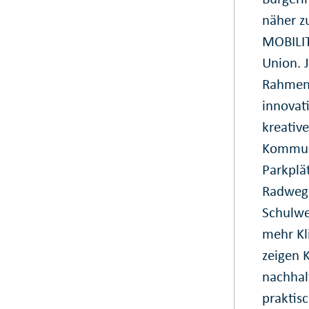
näher z
MOBILI
Union. 
Rahmen
innovat
kreative
Kommune
Parkplä
Radwege
Schulwe
mehr Kl
zeigen 
nachhal
praktis