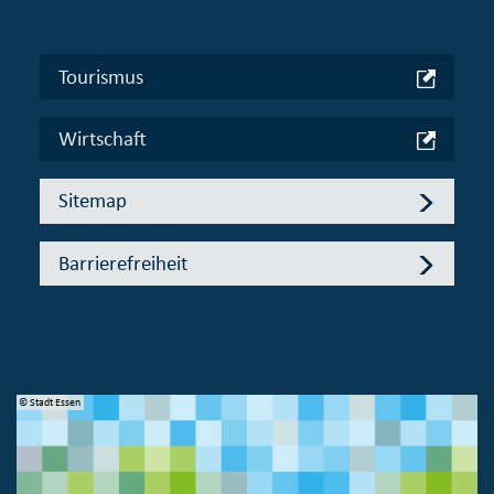
Tourismus
Wirtschaft
Sitemap
Barrierefreiheit
© Stadt Essen
© 