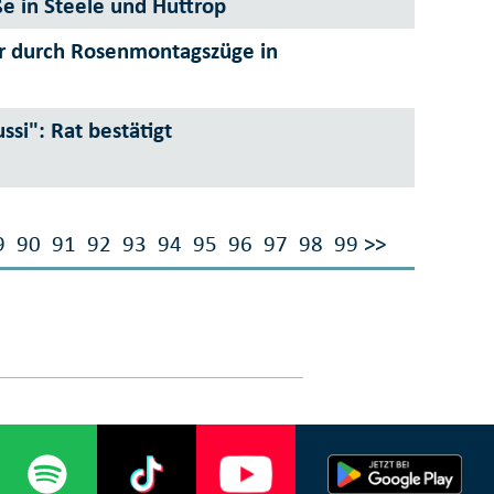
ße in Steele und Huttrop
r durch Rosenmontagszüge in
si": Rat bestätigt
9
90
91
92
93
94
95
96
97
98
99
>>