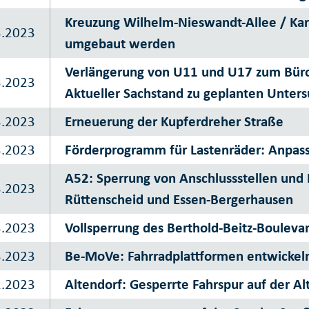
Kreuzung Wilhelm-Nieswandt-Allee / Karl
3.2023
umgebaut werden
Verlängerung von U11 und U17 zum Bür
3.2023
Aktueller Sachstand zu geplanten Unter
3.2023
Erneuerung der Kupferdreher Straße
3.2023
Förderprogramm für Lastenräder: Anpassu
A52: Sperrung von Anschlussstellen und 
3.2023
Rüttenscheid und Essen-Bergerhausen
3.2023
Vollsperrung des Berthold-Beitz-Bouleva
3.2023
Be-MoVe: Fahrradplattformen entwickeln
2.2023
Altendorf: Gesperrte Fahrspur auf der Al