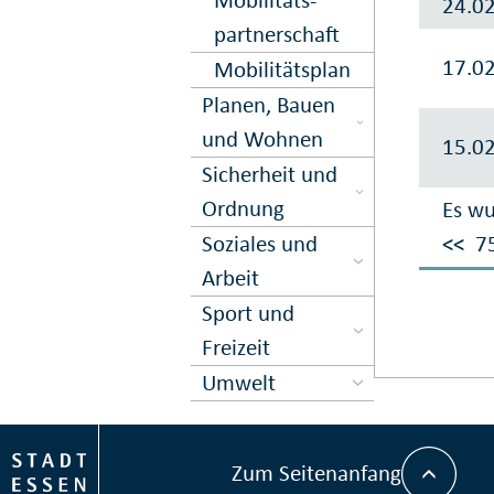
24.0
partner­schaft
17.0
Mobilitäts­plan
Planen, Bauen
und Wohnen
15.0
Sicher­heit und
Ord­nung
Es wu
Soziales und
<<
7
Arbeit
Sport und
Freizeit
Umwelt
Zum Seitenanfang