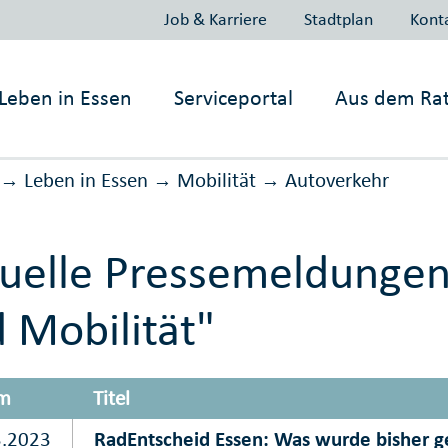
Job & Karriere
Stadtplan
Kont
Leben in
Essen
Serviceportal
Aus dem Ra
Leben in Essen
Mobilität
Auto­verkehr
→
→
→
uelle Pressemeldungen
 Mobilität"
m
Titel
3.2023
RadEntscheid Essen: Was wurde bisher ge