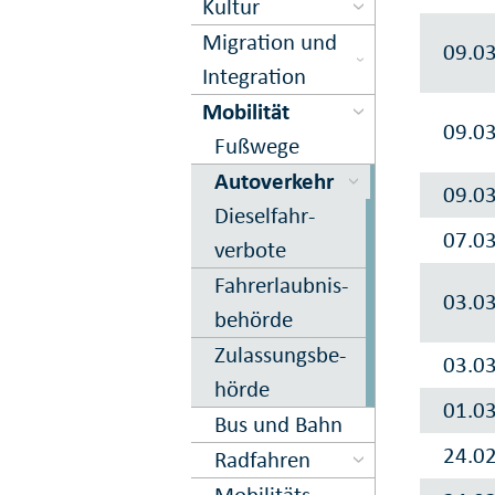
Kultur
Migration und
09.0
Inte­gration
Mobilität
09.0
Fuß­wege
Auto­verkehr
09.0
Dieselfahr­
07.0
verbote
Fahr­erlaub­nis­
03.0
be­hörde
Zu­lassungs­be­
03.0
hörde
01.0
Bus und Bahn
24.0
Rad­fahren
Mobilitäts­