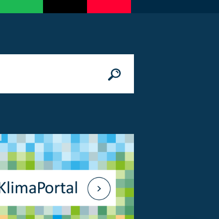
n
© Bundesministerium des Innern, für Bau 