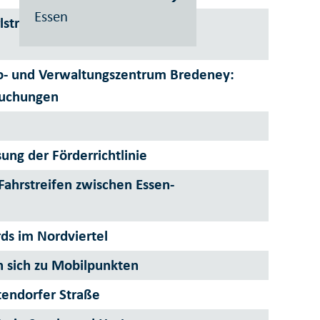
Essen
straße in Altenessen-Nord soll
o- und Verwaltungszentrum Bredeney:
suchungen
ng der Förderrichtlinie
Fahrstreifen zwischen Essen-
rds im Nordviertel
 sich zu Mobilpunkten
tendorfer Straße