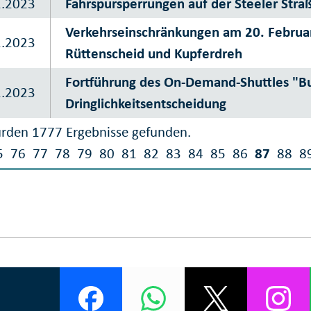
2.2023
Fahrspursperrungen auf der Steeler Stra
Verkehrseinschränkungen am 20. Februa
2.2023
Rüttenscheid und Kupferdreh
Fortführung des On-Demand-Shuttles "Bus
2.2023
Dringlichkeitsentscheidung
rden 1777 Ergebnisse gefunden.
5
76
77
78
79
80
81
82
83
84
85
86
87
88
8