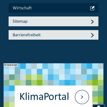
Wirtschaft
Sitemap
Barrierefreiheit
© Stadt Essen
© 