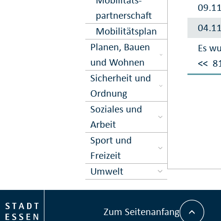
09.1
partner­schaft
04.1
Mobilitäts­plan
Planen, Bauen
Es wu
und Wohnen
<<
8
Sicher­heit und
Ord­nung
Soziales und
Arbeit
Sport und
Freizeit
Umwelt
Zum Seitenanfang