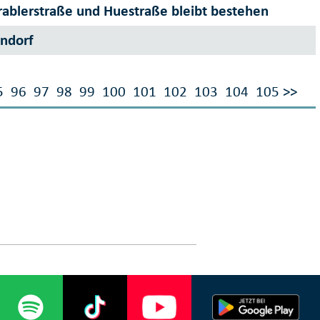
rablerstraße und Huestraße bleibt bestehen
endorf
5
96
97
98
99
100
101
102
103
104
105
>>