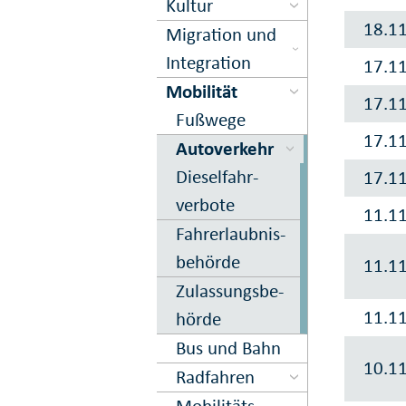
Kultur
18.1
Migration und
Inte­gration
17.1
Mobilität
17.1
Fuß­wege
17.1
Auto­verkehr
Dieselfahr­
17.1
verbote
11.1
Fahr­erlaub­nis­
be­hörde
11.1
Zu­lassungs­be­
11.1
hörde
Bus und Bahn
10.1
Rad­fahren
Mobilitäts­