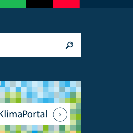
n
© Bundesministerium des Innern, für Bau 