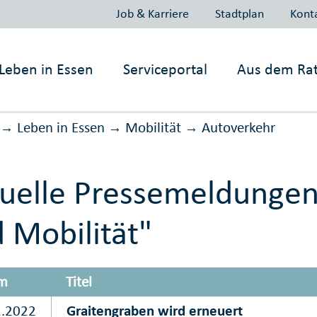
Job & Karriere
Stadtplan
Kont
Leben in
Essen
Serviceportal
Aus dem Ra
Leben in Essen
Mobilität
Auto­verkehr
→
→
→
uelle Pressemeldungen
 Mobilität"
m
Titel
1.2022
Graitengraben wird erneuert