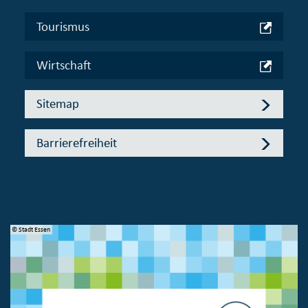
Tourismus
Wirtschaft
Sitemap
Barrierefreiheit
© Stadt Essen
© 