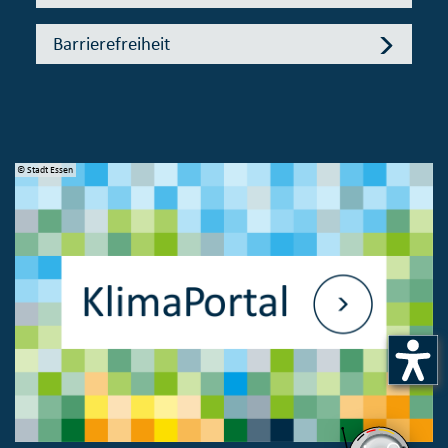
Barrierefreiheit
© Stadt Essen
© 