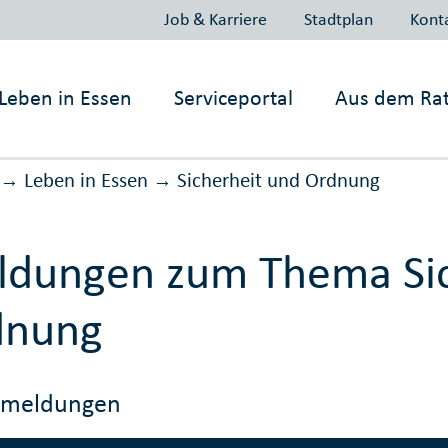
Job & Karriere
Stadtplan
Kont
Leben in
Essen
Serviceportal
Aus dem Ra
Leben in Essen
Sicher­heit und Ord­nung
→
→
dungen zum Thema Sic
dnung
emeldungen