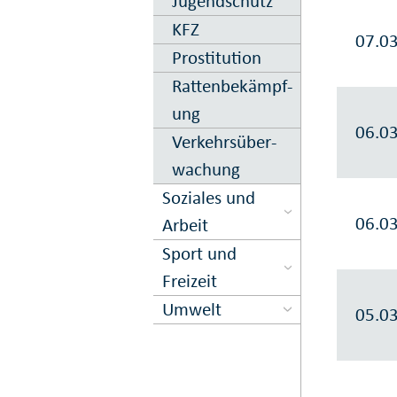
Jugend­schutz
KFZ
07.0
Prostitution
Ratten­be­kämpf­
ung
06.0
Verkehrs­über­
wachung
Soziales und
06.0
Arbeit
Sport und
Freizeit
Umwelt
05.0