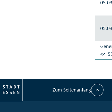
05.0
05.0
Gener
<<
5
Zum Seitenanfang