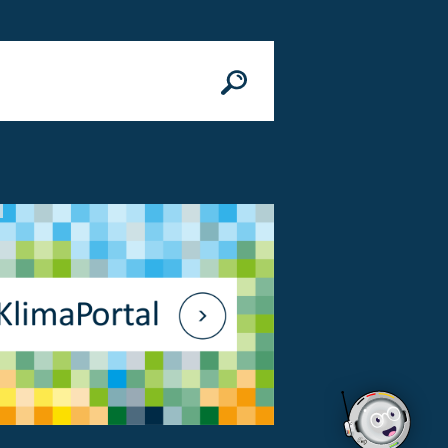
n
© Bundesministerium des Innern, für Bau 