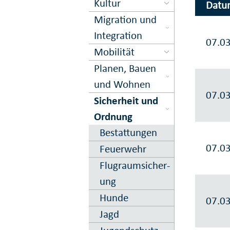
Kultur
Datu
Migration und
Inte­gration
07.0
Mobilität
Planen, Bauen
und Wohnen
07.0
Sicher­heit und
Ord­nung
Bestattungen
07.0
Feuer­wehr
Flugraum­sicher­
ung
Hunde
07.0
Jagd