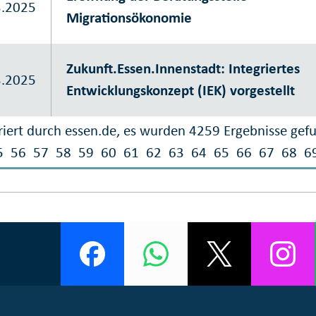
3.2025
Migrationsökonomie
Zukunft.Essen.Innenstadt: Integriertes
3.2025
Entwicklungskonzept (IEK) vorgestellt
iert durch essen.de, es wurden 4259 Ergebnisse gef
5
56
57
58
59
60
61
62
63
64
65
66
67
68
6