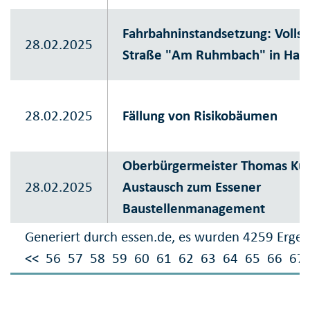
Fahrbahninstandsetzung: Volls
28.02.2025
Straße "Am Ruhmbach" in Haa
28.02.2025
Fällung von Risikobäumen
Oberbürgermeister Thomas Ku
28.02.2025
Austausch zum Essener
Baustellenmanagement
Generiert durch essen.de, es wurden 4259 Ergeb
<<
56
57
58
59
60
61
62
63
64
65
66
67